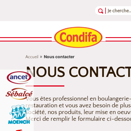
Aller au contenu
Aller au menu
Aller au pied de page
»
Nous contacter
Accueil
NOUS CONTAC
Vous êtes professionnel en boulangerie-
restauration et vous avez besoin de plus
société, nos produits, leur mise en oeuv
Merci de remplir le formulaire ci-desso