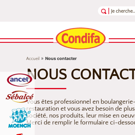
Aller au contenu
Aller au menu
Aller au pied de page
»
Nous contacter
Accueil
NOUS CONTAC
Vous êtes professionnel en boulangerie-
restauration et vous avez besoin de plus
société, nos produits, leur mise en oeuv
Merci de remplir le formulaire ci-desso