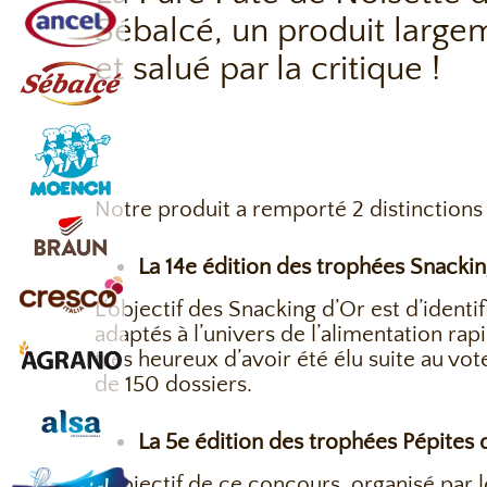
Sébalcé, un produit largem
et salué par la critique !
Notre produit a remporté 2 distinctions
La 14e édition des trophées Snacki
L’objectif des Snacking d’Or est d’ident
adaptés à l’univers de l’alimentation r
très heureux d’avoir été élu suite au vot
de 150 dossiers.
La 5e édition des trophées Pépites 
L’objectif de ce concours, organisé par