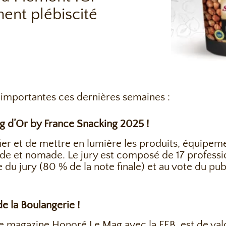
ent plébiscité
 importantes ces dernières semaines :
ng d’Or by France Snacking 2025 !
ifier et de mettre en lumière les produits, équipe
apide et nomade. Le jury est composé de 17 profe
e du jury (80 % de la note finale) et au vote du pub
de la Boulangerie !
 le magazine Honoré Le Mag avec la FEB, est de val