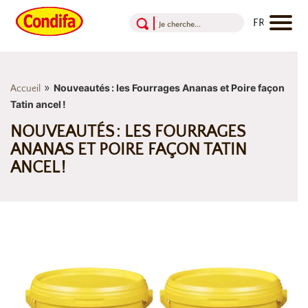
Aller au contenu
Aller au menu
Aller au pied de page
»
Nouveautés : les Fourrages Ananas et Poire façon
Accueil
Tatin ancel !
NOUVEAUTÉS : LES FOURRAGES
ANANAS ET POIRE FAÇON TATIN
ANCEL !