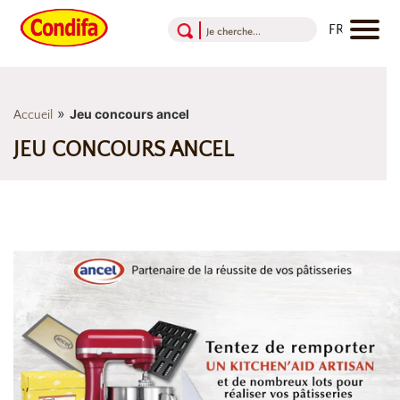
Aller au contenu
Aller au menu
Aller au pied de page
»
Jeu concours ancel
Accueil
JEU CONCOURS ANCEL