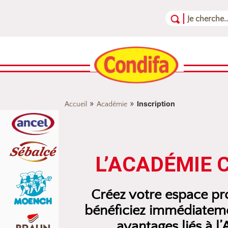
Aller au contenu
Aller au menu
Aller au pied de page
»
»
Inscription
Accueil
Académie
L’ACADÉMIE 
Créez votre espace pro
bénéficiez immédiateme
avantages liés à l