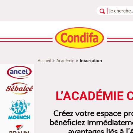
Aller au contenu
Aller au menu
Aller au pied de page
»
»
Inscription
Accueil
Académie
L’ACADÉMIE 
Créez votre espace pro
bénéficiez immédiateme
avantages liés à l