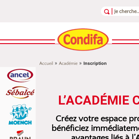
Aller au contenu
Aller au menu
Aller au pied de page
»
»
Inscription
Accueil
Académie
L’ACADÉMIE 
Créez votre espace pro
bénéficiez immédiateme
avantages liés à l