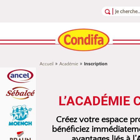
Aller au contenu
Aller au menu
Aller au pied de page
»
»
Inscription
Accueil
Académie
L’ACADÉMIE 
Créez votre espace pro
bénéficiez immédiateme
avantages liés à l