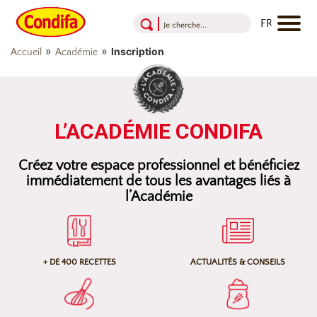
Aller au contenu
Aller au menu
Aller au pied de page
»
»
Inscription
Accueil
Académie
L’ACADÉMIE CONDIFA
Créez votre espace professionnel et bénéficiez
immédiatement de tous les avantages liés à
l’Académie
+ DE 400 RECETTES
ACTUALITÉS & CONSEILS