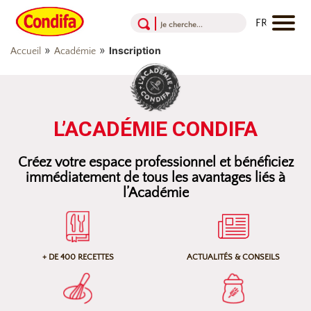
Aller au contenu
Aller au menu
Aller au pied de page
»
»
Inscription
Accueil
Académie
L’ACADÉMIE CONDIFA
Créez votre espace professionnel et bénéficiez
immédiatement de tous les avantages liés à
l’Académie
+ DE 400 RECETTES
ACTUALITÉS & CONSEILS