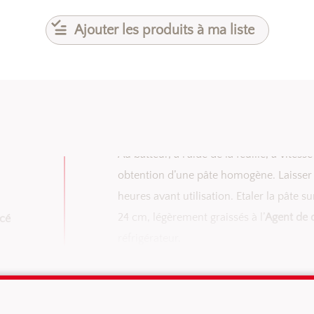
Ajouter les produits à ma liste
Au batteur, à l’aide de la feuille, à vites
obtention d’une pâte homogène. Laisser 
heures avant utilisation. Etaler la pâte 
24 cm, légèrement graissés à l’
Agent de 
lcé
réfrigérateur.