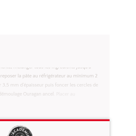
se lente, mélanger tous les ingrédients jusqu’à
reposer la pâte au réfrigérateur au minimum 2
sur 3,5 mm d’épaisseur puis foncer les cercles de
démoulage Ouragan ancel
. Placer au