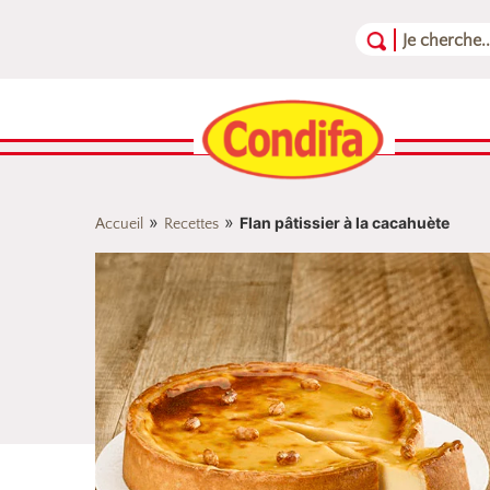
Aller au contenu
Aller au menu
Aller au pied de page
»
»
Flan pâtissier à la cacahuète
Accueil
Recettes