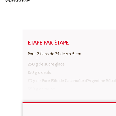
ÉTAPE PAR ÉTAPE
PÂTE SUCRÉE À LA CACAHUÈTE
Pour 2 flans de 24 de ᴓ x 5 cm
200 g de beurre
250 g de sucre glace
150 g d’oeufs
70 g de
Pure Pâte de Cacahuète d’Argentine Séba
550 g de farine
3 g de
Baking Powder ancel