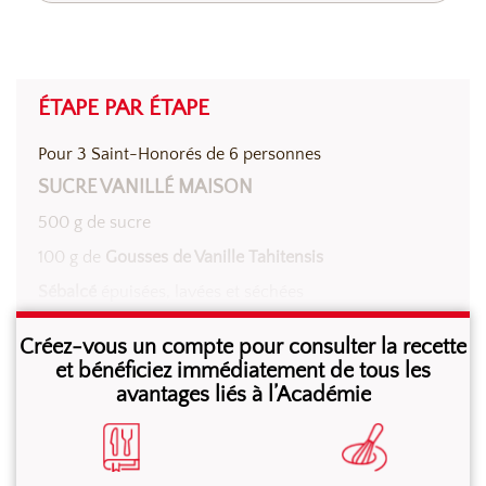
ÉTAPE PAR ÉTAPE
Pour 3 Saint-Honorés de 6 personnes
SUCRE VANILLÉ MAISON
500 g de sucre
100 g de
Gousses de Vanille Tahitensis
Sébalcé
épuisées, lavées et séchées
Créez-vous un compte pour consulter la recette
Mixer l’ensemble au robot coupe jusqu’à obtention
et bénéficiez immédiatement de tous les
avantages liés à l’Académie
d’une poudre très fine.