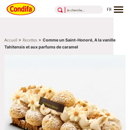
Aller au contenu
Aller au menu
Aller au pied de page
»
»
Comme un Saint-Honoré, A la vanille
Accueil
Recettes
Tahitensis et aux parfums de caramel