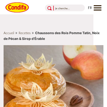
Aller au contenu
Aller au menu
Aller au pied de page
»
»
Chaussons des Rois Pomme Tatin, Noix
Accueil
Recettes
de Pécan & Sirop d’Érable