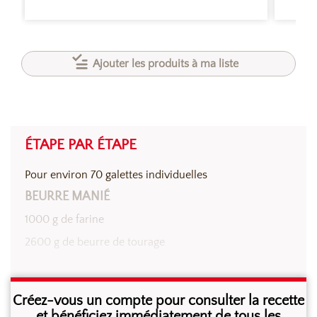
Ajouter les produits à ma liste
ÉTAPE PAR ÉTAPE
Pour environ 70 galettes individuelles
BEURRE MANIÉ
1000 g de farine
2600 g de beurre de tourage
Malaxer le beurre et la farine pour obtenir un beurre
Créez-vous un compte pour consulter la recette
manié. Aplatir la pâte, la couvrir puis la laisser reposer
et bénéficiez immédiatement de tous les