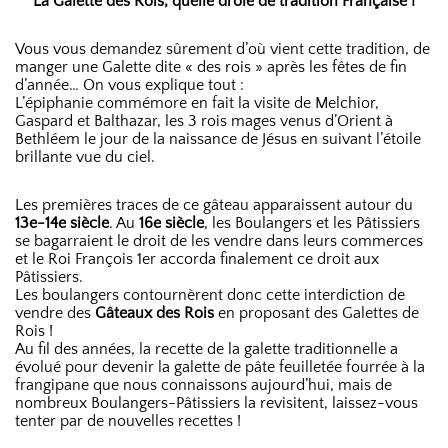
La Galette des Rois, quelle drôle de tradition Française !
Vous vous demandez sûrement d’où vient cette tradition, de
manger une Galette dite « des rois » après les fêtes de fin
d’année… On vous explique tout :
L’épiphanie commémore en fait la visite de Melchior,
Gaspard et Balthazar, les 3 rois mages venus d’Orient à
Bethléem le jour de la naissance de Jésus en suivant l’étoile
brillante vue du ciel.
Les premières traces de ce gâteau apparaissent autour du
13e-14e siècle
. Au
16e siècle
, les Boulangers et les Pâtissiers
se bagarraient le droit de les vendre dans leurs commerces
et le Roi François 1er accorda finalement ce droit aux
Pâtissiers.
Les boulangers contournèrent donc cette interdiction de
vendre des
Gâteaux des Rois
en proposant des Galettes de
Rois !
Au fil des années, la recette de la galette traditionnelle a
évolué pour devenir la galette de pâte feuilletée fourrée à la
frangipane que nous connaissons aujourd’hui, mais de
nombreux Boulangers-Pâtissiers la revisitent, laissez-vous
tenter par de nouvelles recettes !